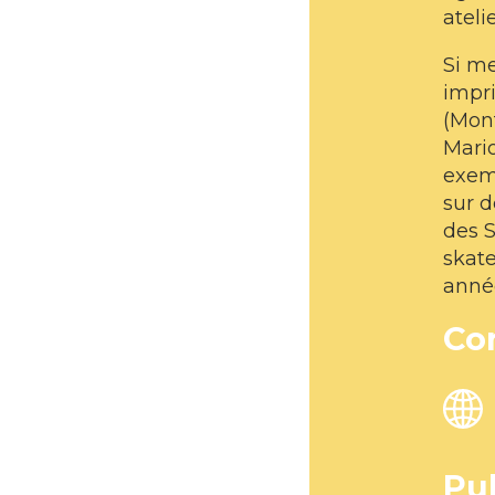
ateli
Si me
impri
(Mon
Mari
exemp
sur d
des S
skate
année
Co
Pu