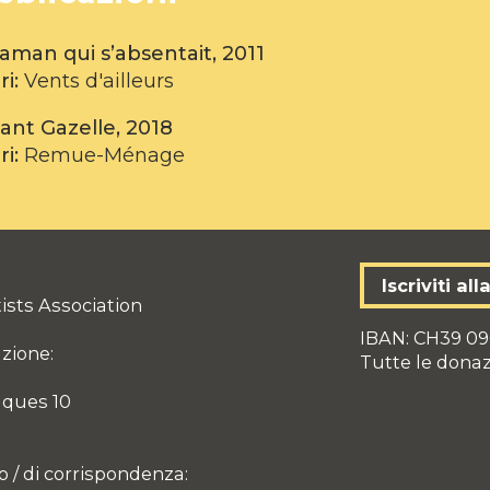
aman qui s’absentait, 2011
ri:
Vents d'ailleurs
ant Gazelle, 2018
ri:
Remue-Ménage
Iscriviti al
ists Association
IBAN: CH39 09
azione:
Tutte le dona
aques 10
o / di corrispondenza: