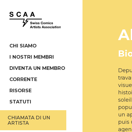
A
CHI SIAMO
Bi
I NOSTRI MEMBRI
DIVENTA UN MEMBRO
Depui
trav
CORRENTE
visue
RISORSE
histo
solei
STATUTI
popu
un a
CHIAMATA DI UN
puis 
ARTISTA
agenc