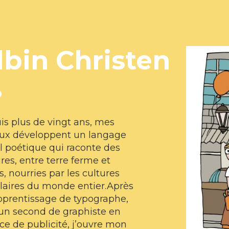
lbin Christen
o
s plus de vingt ans, mes
aux développent un langage
l poétique qui raconte des
ires, entre terre ferme et
ls, nourries par les cultures
laires du monde entier.Après
pprentissage de typographe,
un second de graphiste en
e de publicité, j’ouvre mon