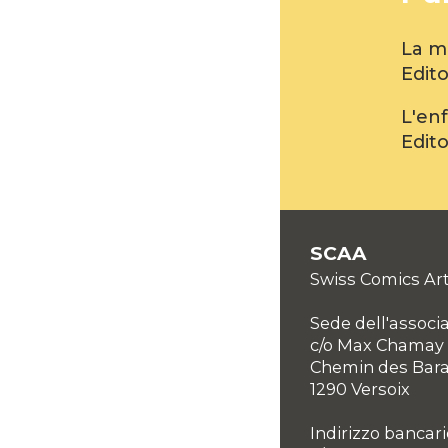
La m
Edito
L'enf
Edito
SCAA
Swiss Comics Art
Sede dell'associ
c/o Max Chamay
Chemin des Bar
1290 Versoix
Indirizzo bancari