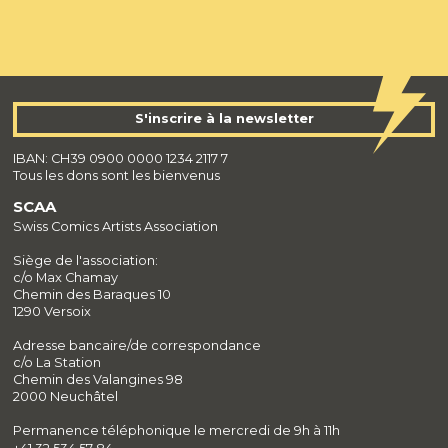
S'inscrire à la newsletter
IBAN: CH39 0900 0000 1234 2117 7
Tous les dons sont les bienvenus
SCAA
Swiss Comics Artists Association
Siège de l'association:
c/o Max Chamay
Chemin des Baraques 10
1290 Versoix
Adresse bancaire/de correspondance
c/o La Station
Chemin des Valangines 98
2000 Neuchâtel
Permanence téléphonique le mercredi de 9h à 11h