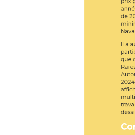
prix
année
de 2
minim
Naval
Il a 
parti
que c
Rares
Autou
2024.
affic
multi
trava
dessi
Co