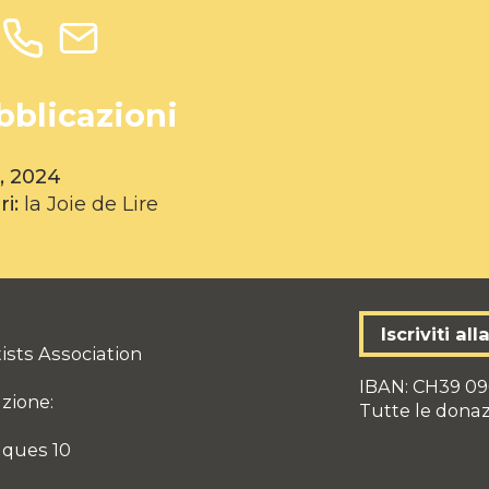
bblicazioni
, 2024
ri:
la Joie de Lire
Iscriviti al
ists Association
IBAN: CH39 09
azione:
Tutte le dona
aques 10