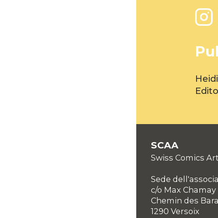
Pu
Heidi
Edito
SCAA
Swiss Comics Art
Sede dell'associ
c/o Max Chamay
Chemin des Bar
1290 Versoix