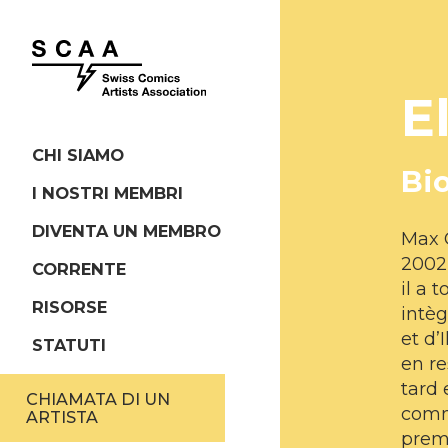
E
CHI SIAMO
Bi
I NOSTRI MEMBRI
DIVENTA UN MEMBRO
Max 
2002,
CORRENTE
il a 
RISORSE
intèg
et d’
STATUTI
en re
tard 
CHIAMATA DI UN
comm
ARTISTA
prem