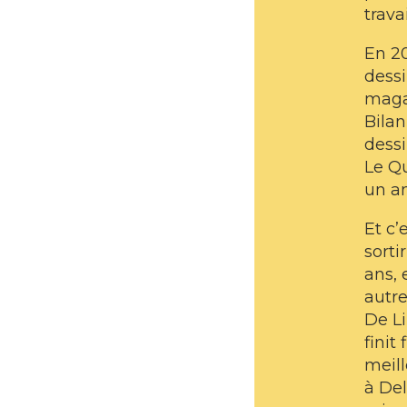
trava
En 20
dessi
maga
Bilan
dessi
Le Qu
un am
Et c’
sorti
ans, 
autre
De Li
finit 
meil
à De