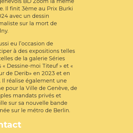
 genevois BD Zoom la même
. Il finit 3ème au Prix Burki
024 avec un dessin
aliste sur la mort de
ny.
aussi eu l’occasion de
ciper à des expositions telles
elles de la galerie Séries
 « Dessine-moi Titeuf » et «
r de Derib» en 2023 et en
 Il réalise également une
he pour la Ville de Genève, de
ples mandats privés et
ille sur sa nouvelle bande
née sur le métro de Berlin.
ntact