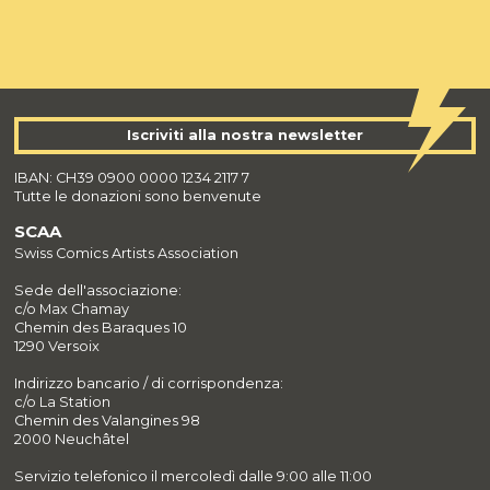
Iscriviti alla nostra newsletter
IBAN: CH39 0900 0000 1234 2117 7
Tutte le donazioni sono benvenute
SCAA
Swiss Comics Artists Association
Sede dell'associazione:
c/o Max Chamay
Chemin des Baraques 10
1290 Versoix
Indirizzo bancario / di corrispondenza:
c/o La Station
Chemin des Valangines 98
2000 Neuchâtel
Servizio telefonico il mercoledì dalle 9:00 alle 11:00