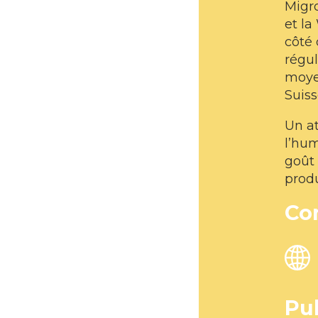
Migr
et la
côté 
régul
moye
Suis
Un at
l’hum
goût 
produ
Co
Pu