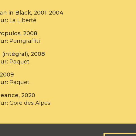
an in Black, 2001-2004
eur:
La Liberté
Populos, 2008
eur:
Pomgraffiti
(intégral), 2008
eur:
Paquet
 2009
eur:
Paquet
eance, 2020
eur:
Gore des Alpes