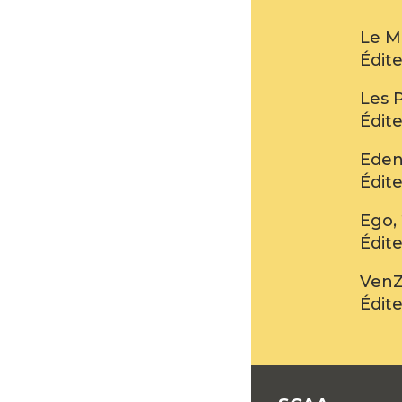
Le M
Édit
Les 
Édit
Eden 
Édit
Ego,
Édit
VenZ
Édit