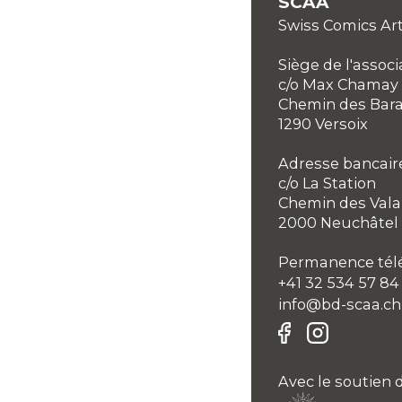
SCAA
Swiss Comics Art
Siège de l'associ
c/o Max Chamay
Chemin des Bar
1290 Versoix
Adresse bancair
c/o La Station
Chemin des Vala
2000 Neuchâtel
Permanence télé
+41 32 534 57 84
info@bd-scaa.ch
Avec le soutien d