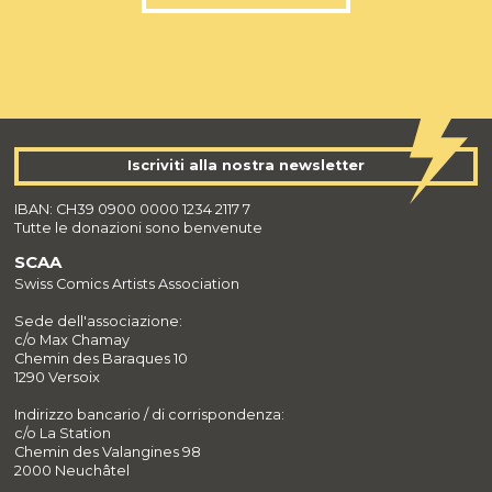
Iscriviti alla nostra newsletter
IBAN: CH39 0900 0000 1234 2117 7
Tutte le donazioni sono benvenute
SCAA
Swiss Comics Artists Association
Sede dell'associazione:
c/o Max Chamay
Chemin des Baraques 10
1290 Versoix
Indirizzo bancario / di corrispondenza:
c/o La Station
Chemin des Valangines 98
2000 Neuchâtel