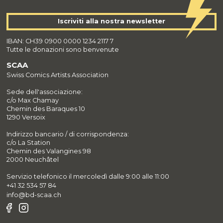
Iscriviti alla nostra newsletter
IBAN: CH39 0900 0000 1234 2117 7
Tutte le donazioni sono benvenute
SCAA
Swiss Comics Artists Association
Sede dell'associazione:
c/o Max Chamay
Chemin des Baraques 10
1290 Versoix
Indirizzo bancario / di corrispondenza:
c/o La Station
Chemin des Valangines 98
2000 Neuchâtel
Servizio telefonico il mercoledì dalle 9:00 alle 11:00
+41 32 534 57 84
info@bd-scaa.ch