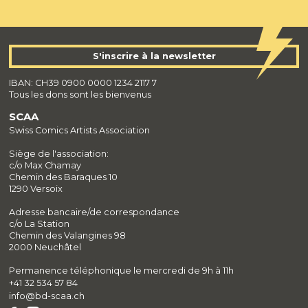
S'inscrire à la newsletter
IBAN: CH39 0900 0000 1234 2117 7
Tous les dons sont les bienvenus
SCAA
Swiss Comics Artists Association
Siège de l'association:
c/o Max Chamay
Chemin des Baraques 10
1290 Versoix
Adresse bancaire/de correspondance
c/o La Station
Chemin des Valangines 98
2000 Neuchâtel
Permanence téléphonique le mercredi de 9h à 11h
+41 32 534 57 84
info@bd-scaa.ch