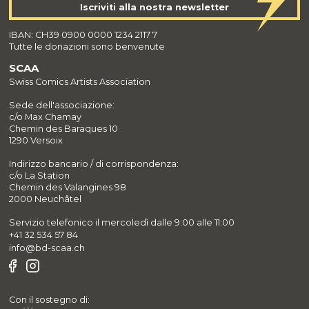
Iscriviti alla nostra newsletter
IBAN: CH39 0900 0000 1234 2117 7
Tutte le donazioni sono benvenute
SCAA
Swiss Comics Artists Association
Sede dell'associazione:
c/o Max Chamay
Chemin des Baraques 10
1290 Versoix
Indirizzo bancario / di corrispondenza:
c/o La Station
Chemin des Valangines 98
2000 Neuchâtel
Servizio telefonico il mercoledì dalle 9:00 alle 11:00
+41 32 534 57 84
info@bd-scaa.ch
Con il sostegno di: