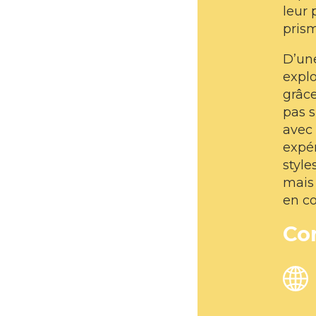
leur 
prism
D’une
explo
grâce
pas s
avec
expé
style
mais
en co
Co