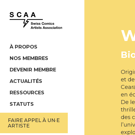
W
À PROPOS
Bi
NOS MEMBRES
DEVENIR MEMBRE
Orig
et d
ACTUALITÉS
Ceara
RESSOURCES
en éc
De le
STATUTS
thril
des c
FAIRE APPEL À UN·E
l’uni
ARTISTE
explo