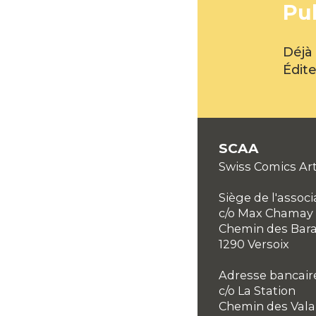
Pu
Déjà
Édit
SCAA
Swiss Comics Art
Siège de l'associ
c/o Max Chamay
Chemin des Bar
1290 Versoix
Adresse bancair
c/o La Station
Chemin des Vala