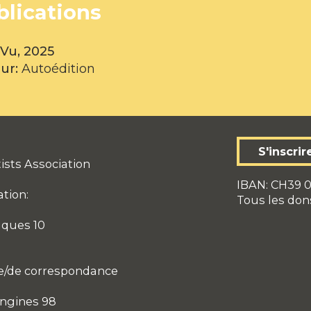
blications
 Vu, 2025
eur:
Autoédition
S'inscrir
ists Association
IBAN: CH39 0
ation:
Tous les don
aques 10
e/de correspondance
ngines 98