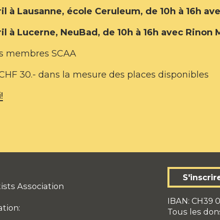
il à Lausanne, école Ceruleum, de 10h à 16h avec
il à Lucerne, NeuBad, de 10h à 16h avec Rinon 
les membres SCAA
HF 30.- dans la mesure des places disponibles
!
S'inscrir
ists Association
IBAN: CH39 0
ation:
Tous les don