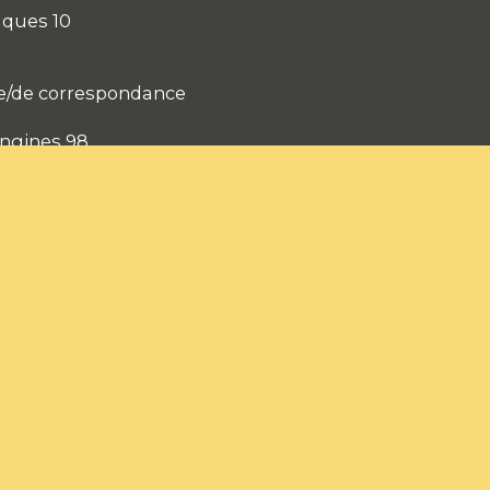
aques 10
e/de correspondance
ngines 98
phonique le mercredi de 9h à 11h
e: