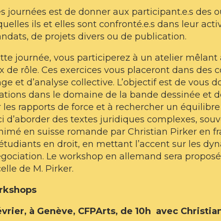
ces journées est de donner aux participant.e.s des 
uelles ils et elles sont confronté.e.s dans leur act
ndats, de projets divers ou de publication.
tte journée, vous participerez à un atelier mêlant
x de rôle. Ces exercices vous placeront dans des co
e et d’analyse collective. L’objectif est de vous 
ations dans le domaine de la bande dessinée et de l
 les rapports de force et à rechercher un équilibre 
ci d’aborder des textes juridiques complexes, souve
 animé en suisse romande par Christian Pirker en f
tudiants en droit, en mettant l’accent sur les dyn
égociation. Le workshop en allemand sera propos
elle de M. Pirker.
rkshops
évrier, à Genève, CFPArts, de 10h avec Christian