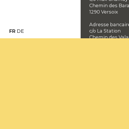
Chemin des Bar
1290 Versoix
Adresse bancair
c/o La Station
FR
DE
Chemin des Vala
2000 Neuchâtel
Permanence télé
+41 32 534 57 84
info@bd-scaa.ch
Avec le soutien d