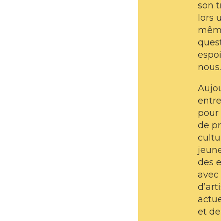
son t
lors 
même
quest
espoi
nous.
Aujou
entr
pour 
de p
cultu
jeune
des e
avec 
d’art
actue
et de