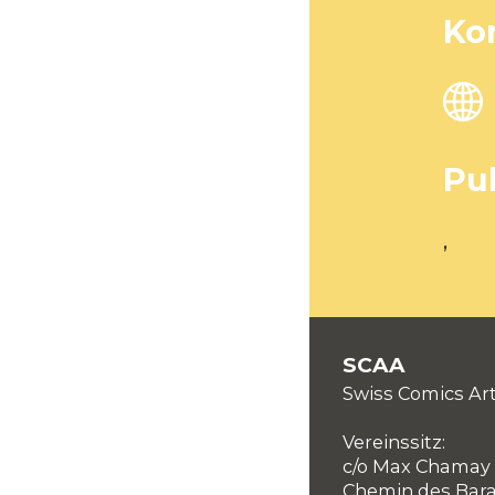
Ko
Pu
,
SCAA
Swiss Comics Art
Vereinssitz:
c/o Max Chamay
Chemin des Bar