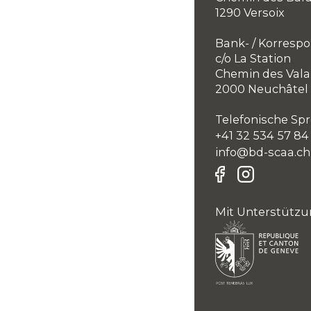
1290 Versoix
Bank- / Korresp
c/o La Station
Chemin des Vala
2000 Neuchâtel
Telefonische Spr
+41 32 534 57 84
info@bd-scaa.ch
Mit Unterstützu