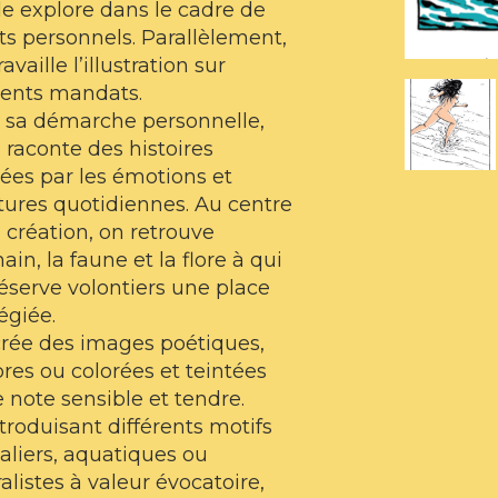
le explore dans le cadre de
ts personnels. Parallèlement,
ravaille l’illustration sur
rents mandats.
 sa démarche personnelle,
raconte des histoires
ées par les émotions et
ures quotidiennes. Au centre
 création, on retrouve
ain, la faune et la flore à qui
réserve volontiers une place
légiée.
crée des images poétiques,
es ou colorées et teintées
 note sensible et tendre.
troduisant différents motifs
liers, aquatiques ou
alistes à valeur évocatoire,