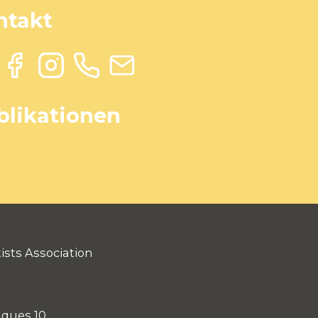
ntakt
blikationen
ists Association
aques 10