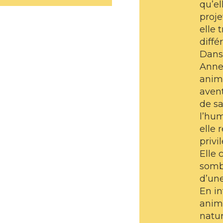
qu’el
proje
elle t
diffé
Dans
Anne 
anim
avent
de sa
l’hum
elle 
privi
Elle 
sombr
d’une
En in
anima
natur