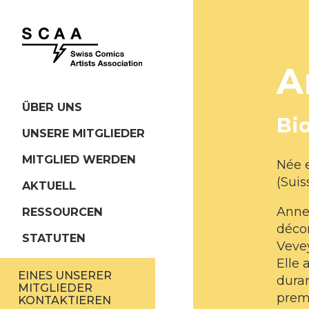
A
ÜBER UNS
Bi
UNSERE MITGLIEDER
MITGLIED WERDEN
Née e
(Suis
AKTUELL
Anne 
RESSOURCEN
décor
STATUTEN
Vevey
Elle 
EINES UNSERER
duran
MITGLIEDER
premi
KONTAKTIEREN