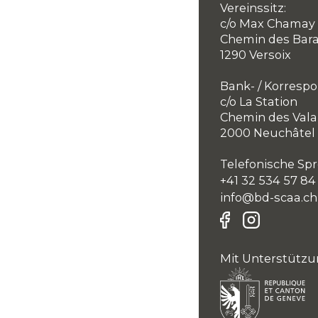
Vereinssitz:
c/o Max Chamay
Chemin des Bar
1290 Versoix
Bank- / Korresp
c/o La Station
Chemin des Vala
2000 Neuchâtel
Telefonische Spr
+41 32 534 57 84
info@bd-scaa.ch
Mit Unterstützu