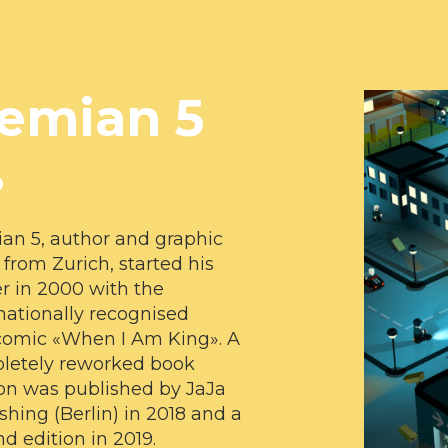
emian 5
o
an 5, author and graphic
t from Zurich, started his
r in 2000 with the
nationally recognised
omic «When I Am King». A
letely reworked book
on was published by JaJa
shing (Berlin) in 2018 and a
d edition in 2019.