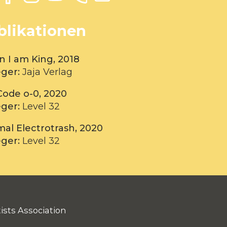
blikationen
 I am King, 2018
eger:
Jaja Verlag
Code o-0, 2020
eger:
Level 32
mal Electrotrash, 2020
eger:
Level 32
ists Association