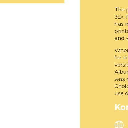
The 
32»,
has 
print
and «
When
for a
versi
Album
was 
Choic
use o
Ko