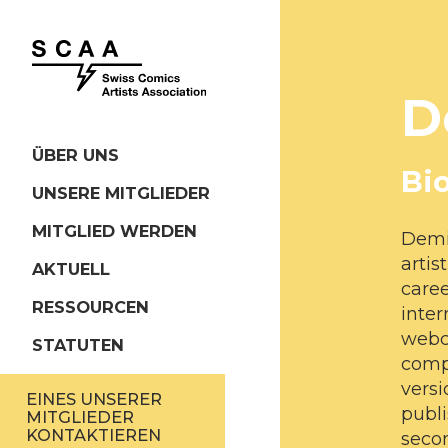
D
ÜBER UNS
Bi
UNSERE MITGLIEDER
MITGLIED WERDEN
Demi
artis
AKTUELL
caree
RESSOURCEN
inter
webc
STATUTEN
comp
versi
EINES UNSERER
publi
MITGLIEDER
KONTAKTIEREN
secon