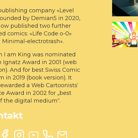
publishing company «Level
 founded by Demian5 in 2020,
now published two further
ed comics: «Life Code o-0»
 Minimal-electrotrash».
 I am King was nominated
n Ignatz Award in 2001 (web
on). And for best Swiss Comic
 in 2019 (book version). It
rewarded a Web Cartoonists‘
e Award in 2002 for „best
f the digital medium“.
ntakt