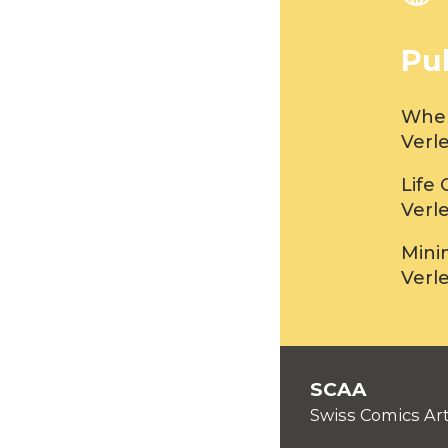
Pu
When
Verl
Life 
Verl
Mini
Verl
SCAA
Swiss Comics Art