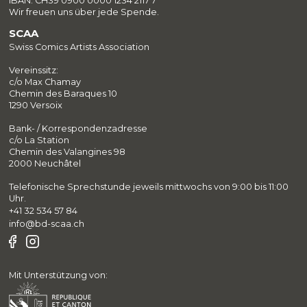
IBAN: CH39 0900 0000 1234 2117 7
Wir freuen uns über jede Spende.
SCAA
Swiss Comics Artists Association
Vereinssitz:
c/o Max Chamay
Chemin des Baraques 10
1290 Versoix
Bank- / Korrespondenzadresse
c/o La Station
Chemin des Valangines 98
2000 Neuchâtel
Telefonische Sprechstunde jeweils mittwochs von 9:00 bis 11:00
Uhr.
+41 32 534 57 84
info@bd-scaa.ch
Mit Unterstützung von: