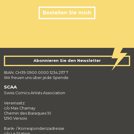
Bestellen Sie mich
Abonnieren Sie den Newsletter
IBAN: CH39 0900 0000 1234 2117 7
Wir freuen uns über jede Spende.
SCAA
Swiss Comics Artists Association
Vereinssitz:
c/o Max Chamay
Chemin des Baraques 10
1290 Versoix
Bank- / Korrespondenzadresse
c/o La Station