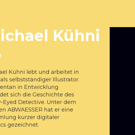
ichael Kühni
o
el Kühni lebt und arbeitet in
als selbstständiger Illustrator.
ntan in Entwicklung
det sich die Geschichte des
-Eyed Detective. Unter dem
n ABWAESSER hat er eine
lung kurzer digitaler
cs gezeichnet.