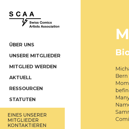
M
ÜBER UNS
Bi
UNSERE MITGLIEDER
MITGLIED WERDEN
Micha
Bern 
AKTUELL
Mome
RESSOURCEN
befin
Many
STATUTEN
Name
Samm
EINES UNSERER
Comi
MITGLIEDER
KONTAKTIEREN