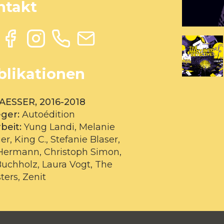
ntakt
blikationen
ESSER, 2016-2018
eger:
Autoédition
rbeit:
Yung Landi, Melanie
r, King C., Stefanie Blaser,
 Hermann, Christoph Simon,
uchholz, Laura Vogt, The
ers, Zenit