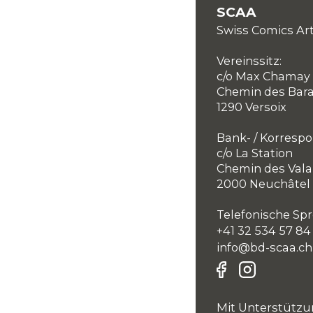
SCAA
Swiss Comics Art
Vereinssitz:
c/o Max Chamay
Chemin des Bar
1290 Versoix
Bank- / Korresp
c/o La Station
Chemin des Vala
2000 Neuchâtel
Telefonische Spr
+41 32 534 57 84
info@bd-scaa.ch
Mit Unterstützu