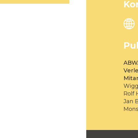
Ko
Pu
ABWA
Verl
Mita
Wigge
Rolf
Jan B
Monst