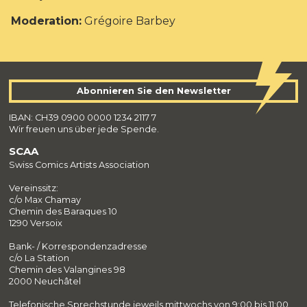
Moderation:
Grégoire Barbey
Abonnieren Sie den Newsletter
IBAN: CH39 0900 0000 1234 2117 7
Wir freuen uns über jede Spende.
SCAA
Swiss Comics Artists Association
Vereinssitz:
c/o Max Chamay
Chemin des Baraques 10
1290 Versoix
Bank- / Korrespondenzadresse
c/o La Station
Chemin des Valangines 98
2000 Neuchâtel
Telefonische Sprechstunde jeweils mittwochs von 9:00 bis 11:00